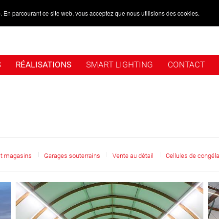
. En parcourant ce site web, vous acceptez que nous utilisions des cookies.
S
RÉALISATIONS
SMART LIGHTING
CONTACT
 et magasins
Garages souterrains
Vente au détail
Cellules de congélat