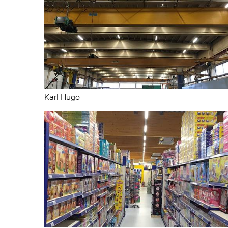
Vente au détail
Karl Hugo
Garages souterrains