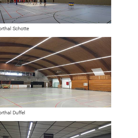
rthal Schotte
rthal Duffel