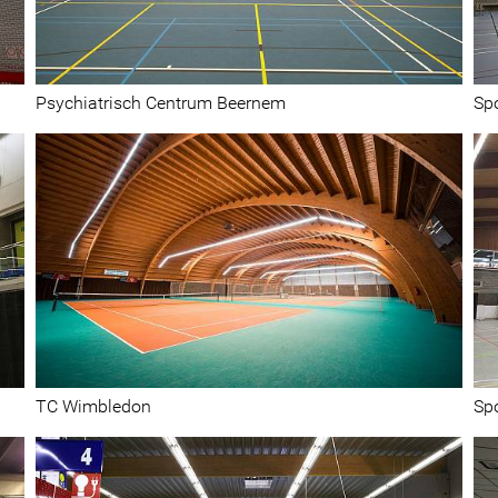
Psychiatrisch Centrum Beernem
Spo
Sport
TC Wimbledon
Spo