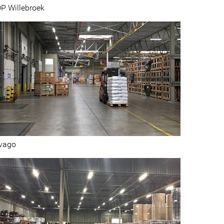
P Willebroek
vago