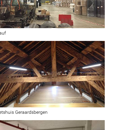
auf
etshuis Geraardsbergen