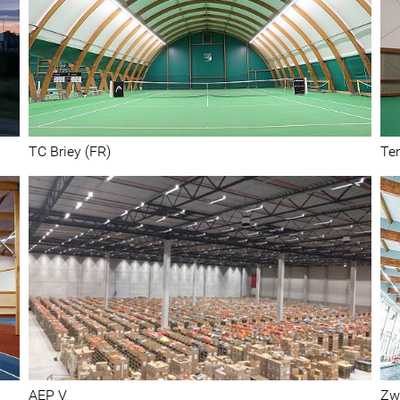
Sport
TC Briey (FR)
Te
Sport
AEP V
Zw