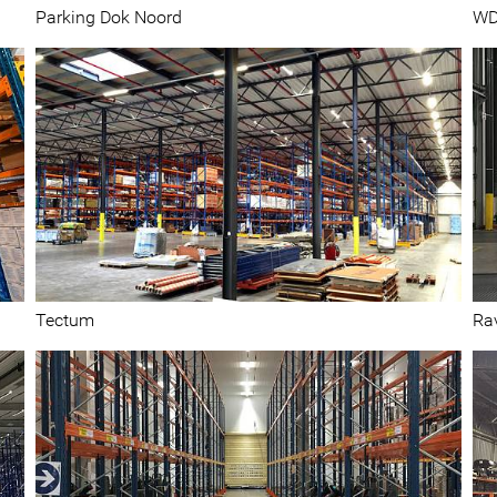
Parking Dok Noord
WD
Centres de distribution et magasins
Tectum
Ra