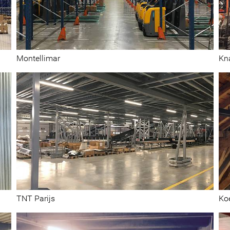
Centres de distribution et magasins
Montellimar
Kn
Vente au détail
TNT Parijs
Ko